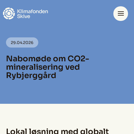
Spring til hovedindhold
Projekter
29.04.2026
Nabomøde om CO2-
mineralisering ved
DA
EN
Rybjerggård
Lokal løsning med globalt