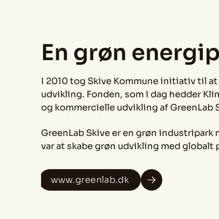
En grøn energi
I 2010 tog Skive Kommune initiativ til 
udvikling. Fonden, som i dag hedder Klim
og kommercielle udvikling af GreenLab 
GreenLab Skive er en grøn industripark me
var at skabe grøn udvikling med globalt 
www.greenlab.dk