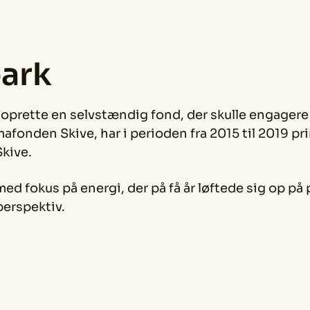
park
at oprette en selvstændig fond, der skulle engage
afonden Skive, har i perioden fra 2015 til 2019 pr
Skive.
d fokus på energi, der på få år løftede sig op på 
perspektiv.