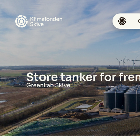
Spring til hovedindhold
Store tanker for fr
GreenLab Skive