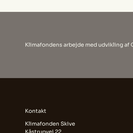
Klimafondens arbejde med udvikling af 
Kontakt
Klimafonden Skive
Kåstrupvej 22