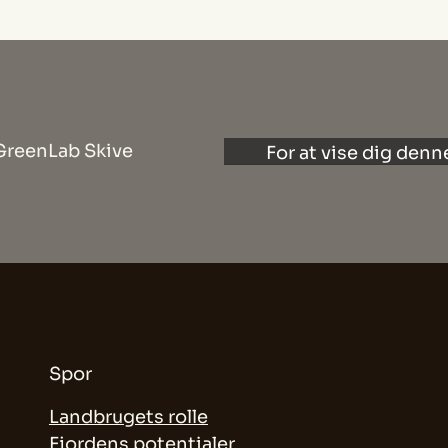
GreenLab Skive
For at vise dig denn
m
For
Spor
Landbrugets rolle
Fjordens potentialer