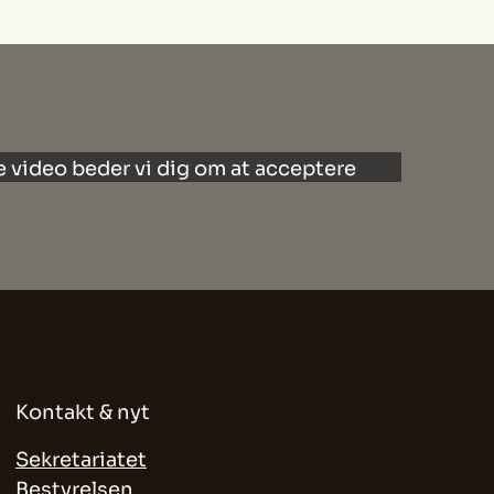
e video beder vi dig om at acceptere
arketing
cookies.
ny cookie-samtykke
Kontakt & nyt
Sekretariatet
Bestyrelsen