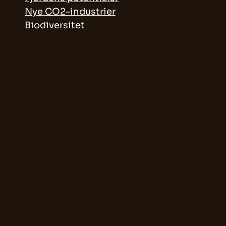
Nye CO2-industrier
Biodiversitet