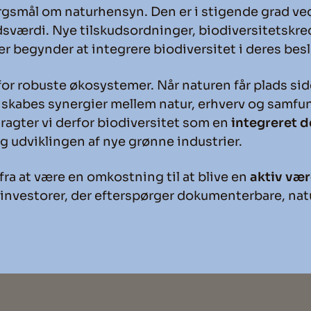
rgsmål om naturhensyn. Den er i stigende grad ved
sværdi. Nye tilskudsordninger, biodiversitetskre
r begynder at integrere biodiversitet i deres besl
for robuste økosystemer. Når naturen får plads s
skabes synergier mellem natur, erhverv og samfun
agter vi derfor biodiversitet som en
integreret 
og udviklingen af nye grønne industrier.
 fra at være en omkostning til at blive en
aktiv væ
investorer, der efterspørger dokumenterbare, natu