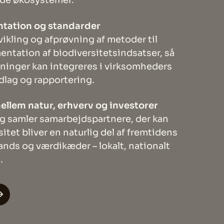
e økosystemer.
tation og standarder
dvikling og afprøvning af metoder til
ntation af biodiversitetsindsatser, så
sninger kan integreres i virksomheders
lag og rapportering.
llem natur, erhverv og investorer
 og samler samarbejdspartnere, der kan
sitet bliver en naturlig del af fremtidens
ands og værdikæder – lokalt, nationalt
.