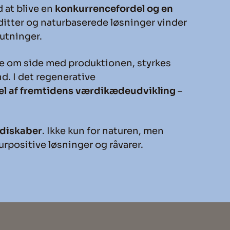
 at blive en
konkurrencefordel og en
ditter og naturbaserede løsninger vinder
utninger.
ide om side med produktionen, styrkes
d. I det regenerative
del af fremtidens værdikædeudvikling
–
rdiskaber
. Ikke kun for naturen, men
rpositive løsninger og råvarer.