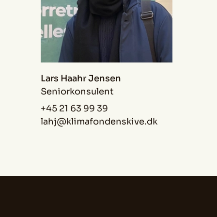
Lars Haahr Jensen
Seniorkonsulent
+45 21 63 99 39
lahj@klimafondenskive.dk