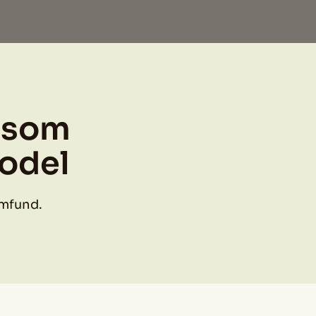
t som
odel
amfund.