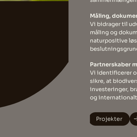
sammenhængend
Måling, dokumen
Vi bidrager til u
måling og dokume
naturpositive lø
beslutningsgrund
Partnerskaber me
Vi identificerer
sikre, at biodiver
investeringer, br
og internationalt
Projekter