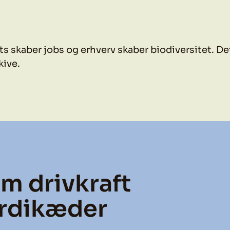
ts skaber jobs og erhverv skaber biodiversitet. Det
kive.
om drivkraft
ærdikæder