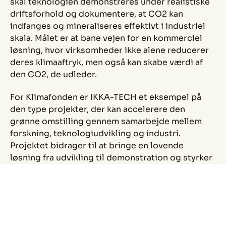
skal teknologien demonstreres under realistiske
driftsforhold og dokumentere, at CO2 kan
indfanges og mineraliseres effektivt i industriel
skala. Målet er at bane vejen for en kommerciel
løsning, hvor virksomheder ikke alene reducerer
deres klimaaftryk, men også kan skabe værdi af
den CO2, de udleder.
For Klimafonden er IKKA-TECH et eksempel på
den type projekter, der kan accelerere den
grønne omstilling gennem samarbejde mellem
forskning, teknologiudvikling og industri.
Projektet bidrager til at bringe en lovende
løsning fra udvikling til demonstration og styrker
samtidig udviklingen af nye grønne værdikæder
og erhvervsmuligheder.
IKKA-TECH gennemføres i et bredt partnerskab
mellem virksomheder og forskningsinstitutioner