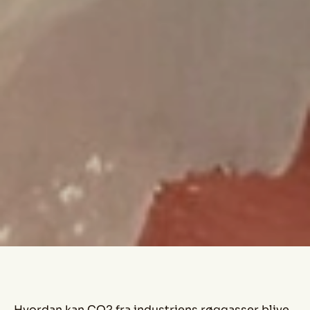
Hvordan kan CO2 fra industriens røggasser blive