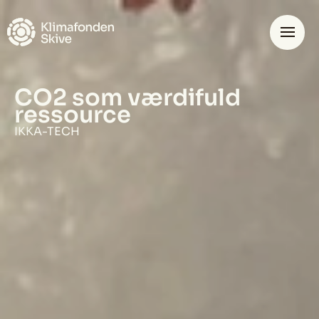
Spring til hovedindhold
Projekter
CO2 som værdifuld
ressource
IKKA-TECH
DA
EN